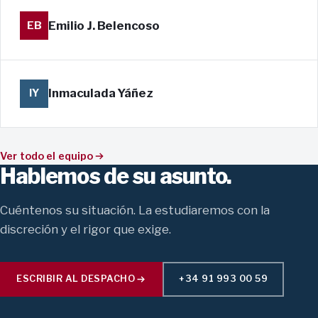
Emilio J. Belencoso
EB
Inmaculada Yáñez
IY
Ver todo el equipo
Hablemos de su asunto.
Cuéntenos su situación. La estudiaremos con la
discreción y el rigor que exige.
ESCRIBIR AL DESPACHO
+34 91 993 00 59