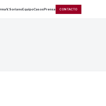
irma
V. Soriano
Equipo
Casos
Prensa
CONTACTO