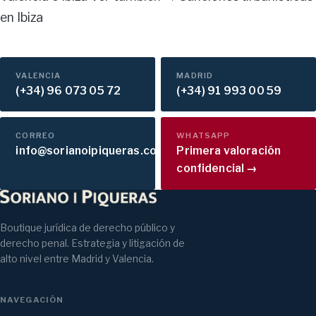
en Ibiza
VALENCIA
MADRID
(+34) 96 073 05 72
(+34) 91 993 00 59
CORREO
WHATSAPP
info@sorianoipiqueras.com
Primera valoración
confidencial →
Boutique jurídica de derecho público y
derecho penal. Estrategia y litigación de
alto nivel entre Madrid y Valencia.
NAVEGACIÓN