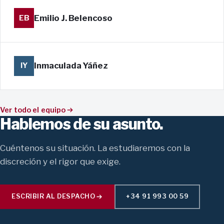
Emilio J. Belencoso
EB
Inmaculada Yáñez
IY
Ver todo el equipo
Hablemos de su asunto.
Cuéntenos su situación. La estudiaremos con la
discreción y el rigor que exige.
ESCRIBIR AL DESPACHO
+34 91 993 00 59