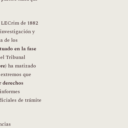
la LECrim de 1882
 investigación y
a de los
tuado en la fase
del Tribunal
bre
) ha matizado
 extremos que
r derechos
 informes
udiciales de trámite
ncias