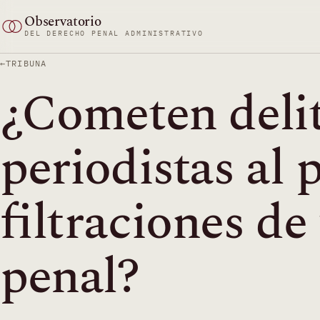
Saltar
Observatorio
al
DEL DERECHO PENAL ADMINISTRATIVO
contenido
TRIBUNA
¿Cometen delit
periodistas al 
filtraciones de
penal?