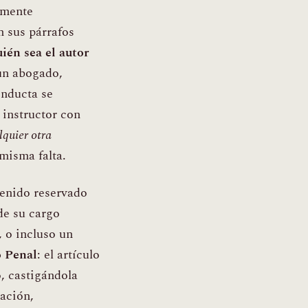
amente
n sus párrafos
ién sea el autor
 un abogado,
onducta se
 instructor con
lquier otra
 misma falta.
tenido reservado
de su cargo
, o incluso un
o Penal
: el artículo
o, castigándola
tación,