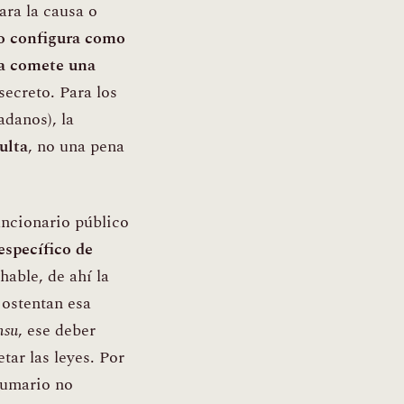
ara la causa o
o configura como
a comete una
ecreto. Para los
adanos), la
ulta
, no una pena
funcionario público
específico de
able, de ahí la
 ostentan esa
nsu
, ese deber
tar las leyes. Por
sumario no