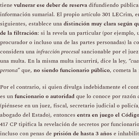
tiene
vulnerar ese deber de reserva
difundiendo públic
información sumarial. El propio artículo 301 LECrim, e
siguientes, establece una
distinción muy clara según qu
de la filtración
: si la revela un particular (por ejemplo,
procurador o incluso una de las partes personadas) la c
considera una
infracción procesal
sancionable por el juez
una multa. En la misma multa incurrirá, dice la ley,
“cua
persona”
que,
no siendo funcionario público
, cometa la
Por el contrario, si quien divulga indebidamente el con
es un
funcionario o autoridad
que lo conoce por razón 
(piénsese en un juez, fiscal, secretario judicial o policía
abogado del Estado), entonces
entra en juego el Códig
417 CP tipifica la revelación de secretos por funcionari
incluso con penas de
prisión de hasta 3 años
e inhabili