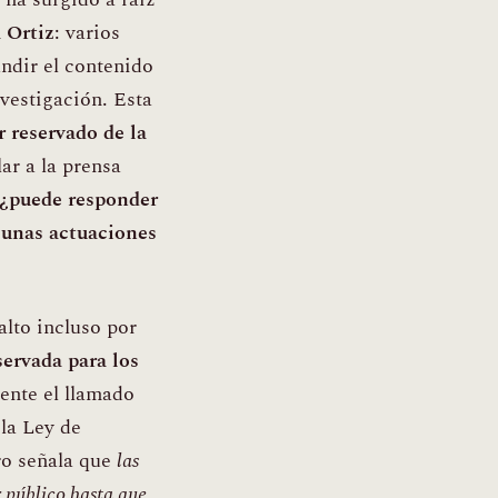
 Ortiz
: varios
ndir el contenido
vestigación. Esta
r reservado de la
ar a la prensa
¿puede responder
 unas actuaciones
lto incluso por
servada para los
ente el llamado
 la Ley de
ro señala que
las
r público hasta que