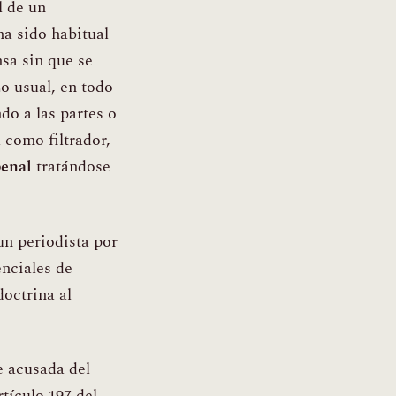
l de un
ha sido habitual
nsa sin que se
o usual, en todo
do a las partes o
 como filtrador,
penal
tratándose
un periodista por
enciales de
doctrina al
e acusada del
tículo 197 del