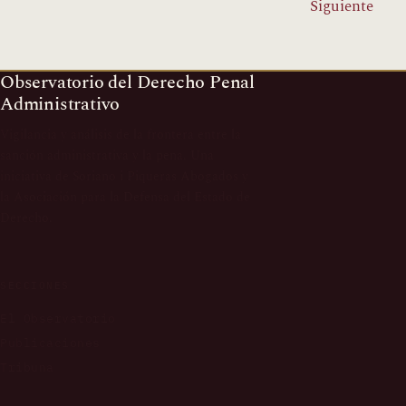
Siguiente
Observatorio del Derecho Penal
Administrativo
Vigilancia y análisis de la frontera entre la
sanción administrativa y la pena. Una
iniciativa de Soriano i Piqueras Abogados y
la Asociación para la Defensa del Estado de
Derecho.
SECCIONES
El Observatorio
Publicaciones
Tribuna