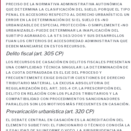
PRECISO DE LA NORMATIVA ADMINISTRATIVA AUTONÓMICA
QUE DETERMINA LA CLASIFICACIÓN DEL SUELO, PORQUE EL TIPO
PENAL ES ACCESORIO RESPECTO AL DERECHO URBANÍSTICO. UN
ERROR EN LA DETERMINACIÓN DE SI EL SUELO ES «NO
URBANIZABLE DE ESPECIAL PROTECCIÓN» O SIMPLEMENTE «NO
URBANIZABLE» PUEDE DETERMINAR LA INAPLICACIÓN DEL
SUBTIPO AGRAVADO. LA STS 363/2006 Y SUS DESARROLLOS
FIJAN LOS CRITERIOS DE ACCESORIEDAD ADMINISTRATIVA QUE
DEBEN MANEJARSE EN ESTOS RECURSOS.
Delito fiscal (art. 305 CP)
LOS RECURSOS DE CASACIÓN EN DELITOS FISCALES PRESENTAN
UNA COMPLEJIDAD TÉCNICA SINGULAR: LA DETERMINACIÓN DE
LA CUOTA DEFRAUDADA ES EL EJE DEL PROCESO Y
FRECUENTEMENTE EXIGE DISCUTIR CUESTIONES DE DERECHO
TRIBUTARIO MATERIAL. LA EXCUSA ABSOLUTORIA DE
REGULARIZACIÓN DEL ART. 305.4 CP, LA PRESCRIPCIÓN DEL
DELITO EN RELACIÓN CON LOS PLAZOS TRIBUTARIOS Y LA
COMPATIBILIDAD CON PROCEDIMIENTOS SANCIONADORES
PARALELOS SON LOS MOTIVOS MÁS FRECUENTES EN CASACIÓN.
Prevaricación urbanística (art. 320 CP)
EL DEBATE CENTRAL EN CASACIÓN ES LA ACREDITACIÓN DEL
ELEMENTO SUBJETIVO: EL FUNCIONARIO O TÉCNICO CONOCÍA LA
ILEGALIDAD DE SU INFORME O VOTO. LA JURISPRUDENCIA HA