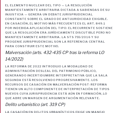
EL ELEMENTO NUCLEAR DEL TIPO — LA RESOLUCIÓN
MANIFIESTAMENTE ARBITRARIA DICTADA A SABIENDAS DE SU
INJUSTICIA — GENERA UN DEBATE JURISPRUDENCIAL
CONSTANTE SOBRE EL GRADO DE ANTIJURIDICIDAD EXIGIBLE.
EN CASACIÓN, EL MOTIVO MÁS FRECUENTE ES EL ART. 849.1
POR INDEBIDA APLICACIÓN DEL TIPO: EL RECURRENTE SOSTIENE
QUE LA RESOLUCIÓN ERA JURÍDICAMENTE DISCUTIBLE PERO NO
MANIFIESTAMENTE ARBITRARIA. LA STS 755/2016 Y SU
PROGENIE JURISPRUDENCIAL SON LA REFERENCIA CENTRAL
PARA CONSTRUIR ESTE MOTIVO.
Malversación (arts. 432-435 CP tras la reforma LO
14/2022)
LA REFORMA DE 2022 INTRODUJO LA MODALIDAD DE
ADMINISTRACIÓN DESLEAL DEL PATRIMONIO PÚBLICO,
GENERANDO INCERTIDUMBRE INTERPRETATIVA QUE LA SALA
SEGUNDA ESTÁ RESOLVIENDO PROGRESIVAMENTE. LOS
RECURSOS DE CASACIÓN EN MALVERSACIÓN POST-REFORMA
TIENEN UN ALTO COMPONENTE DE INTERPRETACIÓN DE TIPOS
NUEVOS CUYA JURISPRUDENCIA ESTÁ AÚN EN FORMACIÓN, LO
QUE ABRE UN MARGEN DE ARGUMENTACIÓN RELEVANTE.
Delito urbanístico (art. 319 CP)
LA CASACIÓN EN DELITOS URBANÍSTICOS EXIGE UN MANEJO