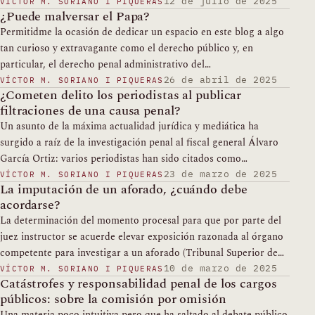
12 de julio de 2025
VÍCTOR M. SORIANO I PIQUERAS
¿Puede malversar el Papa?
Permitidme la ocasión de dedicar un espacio en este blog a algo
tan curioso y extravagante como el derecho público y, en
particular, el derecho penal administrativo del…
26 de abril de 2025
VÍCTOR M. SORIANO I PIQUERAS
¿Cometen delito los periodistas al publicar
filtraciones de una causa penal?
Un asunto de la máxima actualidad jurídica y mediática ha
surgido a raíz de la investigación penal al fiscal general Álvaro
García Ortiz: varios periodistas han sido citados como…
23 de marzo de 2025
VÍCTOR M. SORIANO I PIQUERAS
La imputación de un aforado, ¿cuándo debe
acordarse?
La determinación del momento procesal para que por parte del
juez instructor se acuerde elevar exposición razonada al órgano
competente para investigar a un aforado (Tribunal Superior de…
10 de marzo de 2025
VÍCTOR M. SORIANO I PIQUERAS
Catástrofes y responsabilidad penal de los cargos
públicos: sobre la comisión por omisión