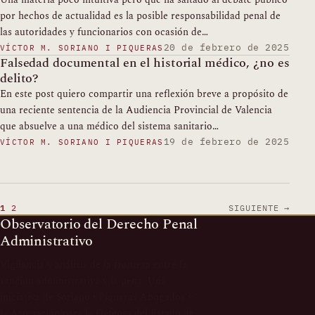
Una materia poco intuitiva pero que ha saltado al debate público
por hechos de actualidad es la posible responsabilidad penal de
las autoridades y funcionarios con ocasión de…
20 de febrero de 2025
VÍCTOR M. SORIANO I PIQUERAS
Falsedad documental en el historial médico, ¿no es
delito?
En este post quiero compartir una reflexión breve a propósito de
una reciente sentencia de la Audiencia Provincial de Valencia
que absuelve a una médico del sistema sanitario…
19 de febrero de 2025
VÍCTOR M. SORIANO I PIQUERAS
1
2
SIGUIENTE
→
Observatorio del Derecho Penal
Administrativo
Vigilancia y análisis de la frontera entre la
sanción administrativa y la pena. Una
iniciativa de Soriano i Piqueras Abogados y
la Asociación para la Defensa del Estado de